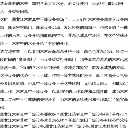
透着新鲜的木香，却饱含着大量水分。若直接使用，日后很可能出现变
形、开裂等问题。
这时，
黑龙江木材真空干燥设备
登场了。工人们将木材整齐地放入设备内
部，随后密封舱门。随着设备启动，发出轻微的嗡嗡声，仿佛奏响了一曲
工作的乐章。设备开始抽取舱内空气，逐渐形成真空环境。在这个特殊环
境下，木材中的水分开始了奇妙的变化。
透过观察窗，可以看到木材表面渐渐变得干燥，颜色也逐渐沉稳。经过一
段时间的 “魔法洗礼”，当设备缓缓打开舱门，那些原本湿漉漉的木材已然
焕然一新。它们的含水量恰到好处，质地更加坚实，散发着成熟的质感。
这种设备的优势可不止于此。传统干燥方式耗时漫长，而且容易受天气等
外界因素影响。但真空干燥设备不受这些限制，无论晴天雨天，都能稳定
地工作。木材真空干燥设备，以其独特的工作原理和卓越性能，成为木材
加工过程中不可或缺的关键环节，为木材的后续使用和呈现奠定了坚实基
础。
黑龙江木材真空干燥设备哪家好？黑龙江药材真空干燥设备报价是多少？
黑龙江木材蒸煮干燥设备质量怎么样？开原市鑫阳干燥设备有限公司承接
黑龙江木材真空干燥设备,黑龙江药材真空干燥设备,黑龙江木材蒸煮干燥