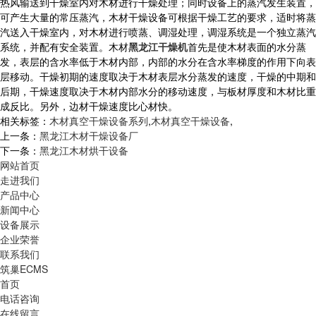
热风输送到干燥室内对木材进行干燥处理；同时设备上的蒸汽发生装置，
可产生大量的常压蒸汽，木材干燥设备可根据干燥工艺的要求，适时将蒸
汽送入干燥室内，对木材进行喷蒸、调湿处理，调湿系统是一个独立蒸汽
系统，并配有安全装置。木材
黑龙江干燥机
首先是使木材表面的水分蒸
发，表层的含水率低于木材内部，内部的水分在含水率梯度的作用下向表
层移动。干燥初期的速度取决于木材表层水分蒸发的速度，干燥的中期和
后期，干燥速度取决于木材内部水分的移动速度，与板材厚度和木材比重
成反比。另外，边材干燥速度比心材快。
相关标签：
木材真空干燥设备系列
,
木材真空干燥设备
,
上一条：
黑龙江木材干燥设备厂
下一条：
黑龙江木材烘干设备
网站首页
走进我们
产品中心
新闻中心
设备展示
企业荣誉
联系我们
筑巢ECMS
首页
电话咨询
在线留言