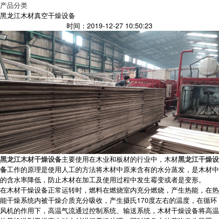
产品分类
黑龙江木材真空干燥设备
时间：2019-12-27 10:50:23
黑龙江木材干燥设备
主要使用在木业和板材的行业中，木材
黑龙江干燥设
备
工作的原理是使用人工的方法将木材中原来含有的水分蒸发，是木材中
的含水率降低，防止木材在加工及使用过程中发生霉变或者是变形。
在木材干燥设备正常运转时，燃料在燃烧室内充分燃烧，产生热能，在热
能干燥系统内被干燥介质充分吸收，产生摄氏170度左右的温度，在循环
风机的作用下，高温气流通过控制系统、输送系统，木材干燥设备将高温