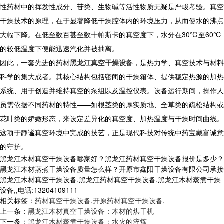
性药材中的挥发性成分、苷类、生物碱等活性物质无疑是严峻考验。真空
干燥技术的原理，在于显著降低干燥腔体内的环境压力，从而使水的沸点
大幅下降。在低至数百甚至数十帕斯卡的真空度下，水分在30℃至60℃
的较低温度下便能迅速汽化并被抽离。
因此，一套先进的药材
黑龙江真空干燥设备
，是热力学、真空技术与材料
科学的集大成者。其核心结构包括密闭的干燥箱体、提供稳定热源的加热
系统、用于创造并维持真空的泵组以及温控仪表。设备运行期间，操作人
员需依据不同药材的特性——如根茎类的厚实质地、全草类的疏松结构或
花叶类的娇嫩形态，来设定差异化的真空度、加热温度与干燥时间曲线。
这项于静谧真空环境中完成的技艺，正是现代科技对传统中药宝藏富诚意
的守护。
黑龙江木材真空干燥设备哪家好？黑龙江药材真空干燥设备报价是多少？
黑龙江木材蒸煮干燥设备质量怎么样？开原市鑫阳干燥设备有限公司承接
黑龙江木材真空干燥设备,黑龙江药材真空干燥设备,黑龙江木材蒸煮干燥
设备,,电话:13204109111
相关标签：
药材真空干燥设备
,
开原药材真空干燥设备
,
上一条：
黑龙江木材真空干燥设备：木材的烘干机
下一条：
黑龙江木材蒸煮干燥设备：水火的淬炼