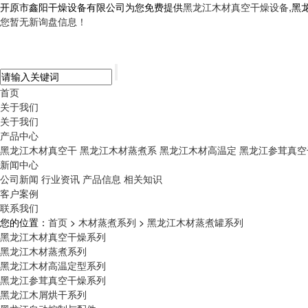
开原市鑫阳干燥设备有限公司为您免费提供
黑龙江木材真空干燥设备
,黑
您暂无新询盘信息！
首页
关于我们
关于我们
产品中心
黑龙江木材真空干
黑龙江木材蒸煮系
黑龙江木材高温定
黑龙江参茸真空
新闻中心
公司新闻
行业资讯
产品信息
相关知识
客户案例
联系我们
您的位置：
首页
>
木材蒸煮系列
>
黑龙江木材蒸煮罐系列
黑龙江木材真空干燥系列
黑龙江木材蒸煮系列
黑龙江木材高温定型系列
黑龙江参茸真空干燥系列
黑龙江木屑烘干系列