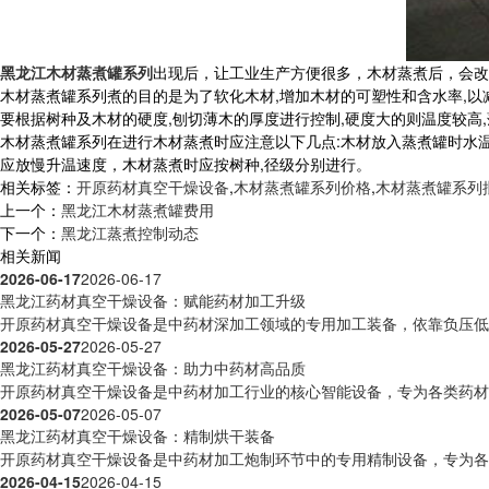
黑龙江木材蒸煮罐系列
出现后，让工业生产方便很多，木材蒸煮后，会改
木材蒸煮罐系列煮的目的是为了软化木材,增加木材的可塑性和含水率,
要根据树种及木材的硬度,刨切薄木的厚度进行控制,硬度大的则温度较高
木材蒸煮罐系列在进行木材蒸煮时应注意以下几点:木材放入蒸煮罐时水温好
应放慢升温速度，木材蒸煮时应按树种,径级分别进行。
相关标签：
开原药材真空干燥设备
,
木材蒸煮罐系列价格
,
木材蒸煮罐系列
上一个：
黑龙江木材蒸煮罐费用
下一个：
黑龙江蒸煮控制动态
相关新闻
2026-06-17
2026-06-17
黑龙江药材真空干燥设备：赋能药材加工升级
开原药材真空干燥设备是中药材深加工领域的专用加工装备，依靠负压低温
2026-05-27
2026-05-27
黑龙江药材真空干燥设备：助力中药材高品质
开原药材真空干燥设备是中药材加工行业的核心智能设备，专为各类药材脱
2026-05-07
2026-05-07
黑龙江药材真空干燥设备：精制烘干装备
开原药材真空干燥设备是中药材加工炮制环节中的专用精制设备，专为各类
2026-04-15
2026-04-15