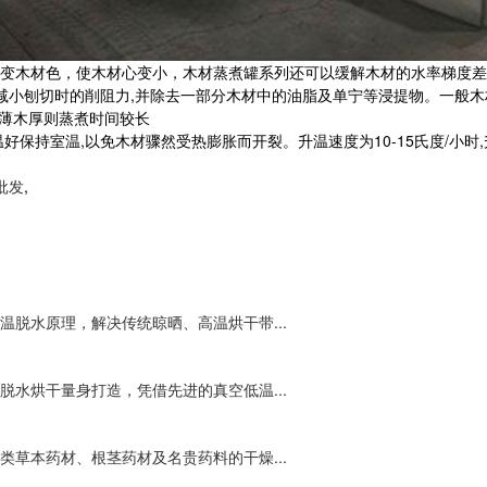
变木材色，使木材心变小，木材蒸煮罐系列还可以缓解木材的水率梯度差
以减小刨切时的削阻力,并除去一部分木材中的油脂及单宁等浸提物。一般
,薄木厚则蒸煮时间较长
保持室温,以免木材骤然受热膨胀而开裂。升温速度为10-15氏度/小时
批发
,
脱水原理，解决传统晾晒、高温烘干带...
水烘干量身打造，凭借先进的真空低温...
草本药材、根茎药材及名贵药料的干燥...