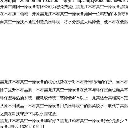
发布时间：2025-05-29 10:04:00
来源：http://hlj.xywood.net/news10
开原市鑫阳干燥设备有限公司为您免费提供
黑龙江木材真空干燥设备
,黑
在木材加工领域，开原
黑龙江木材真空干燥设备
如同一位精密的“木质守
而真空干燥技术通过创造负压环境，将水分沸点大幅降低，使木材在低温
黑龙江木材真空干燥设备
的核心优势在于对木材纤维结构的保护。当木材
除了提升木材品质，木材
黑龙江真空干燥设备
在效率与环保层面也颇具革
环保型导热油系统，能耗较传统工艺降低40%以上，尤其适合高端实木
从原木到成品，木材真空干燥设备用负压环境中的温柔脱水，取代了高温
之美在科技守护下得以永恒绽放。
黑龙江木材真空干燥设备哪家好？黑龙江药材真空干燥设备报价是多少？
设备,,电话:13204109111