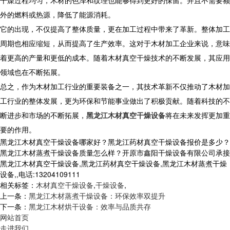
干燥过程均匀，木材的色泽和纹理也能够得到更好的保留。并且不需要额
外的燃料或热源，降低了能源消耗。
它的出现，不仅提高了整体质量，更在加工过程中带来了革新。整体加工
周期也相应缩短，从而提高了生产效率。这对于木材加工企业来说，意味
着更高的产量和更低的成本。随着木材真空干燥技术的不断发展，其应用
领域也在不断拓展。
总之，作为木材加工行业的重要装备之一，其技术革新不仅推动了木材加
工行业的整体发展，更为环保和节能事业做出了积极贡献。随着科技的不
断进步和市场的不断拓展，
黑龙江木材真空干燥设备
将在未来发挥更加重
要的作用。
黑龙江木材真空干燥设备哪家好？黑龙江药材真空干燥设备报价是多少？
黑龙江木材蒸煮干燥设备质量怎么样？开原市鑫阳干燥设备有限公司承接
黑龙江木材真空干燥设备,黑龙江药材真空干燥设备,黑龙江木材蒸煮干燥
设备,,电话:13204109111
相关标签：
木材真空干燥设备
,
干燥设备
,
上一条：
黑龙江木材蒸煮干燥设备：环保效率双提升
下一条：
黑龙江木材烘干设备：效率与品质共存
网站首页
走进我们