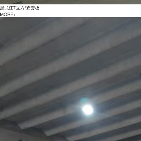
黑龙江7立方³双套板
MORE+