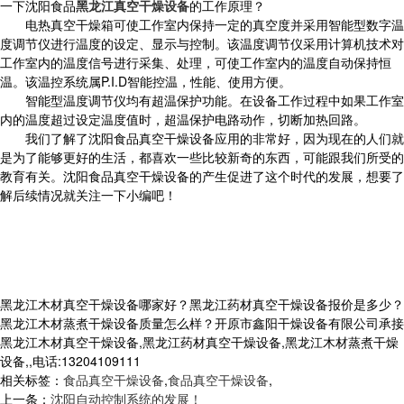
一下沈阳食品
黑龙江真空干燥设备
的工作原理？
电热真空干燥箱可使工作室内保持一定的真空度并采用智能型数字温
度调节仪进行温度的设定、显示与控制。该温度调节仪采用计算机技术对
工作室内的温度信号进行采集、处理，可使工作室内的温度自动保持恒
温。该温控系统属P.I.D智能控温，性能、使用方便。
智能型温度调节仪均有超温保护功能。在设备工作过程中如果工作室
内的温度超过设定温度值时，超温保护电路动作，切断加热回路。
我们了解了沈阳食品真空干燥设备应用的非常好，因为现在的人们就
是为了能够更好的生活，都喜欢一些比较新奇的东西，可能跟我们所受的
教育有关。沈阳食品真空干燥设备的产生促进了这个时代的发展，想要了
解后续情况就关注一下小编吧！
黑龙江木材真空干燥设备哪家好？黑龙江药材真空干燥设备报价是多少？
黑龙江木材蒸煮干燥设备质量怎么样？开原市鑫阳干燥设备有限公司承接
黑龙江木材真空干燥设备,黑龙江药材真空干燥设备,黑龙江木材蒸煮干燥
设备,,电话:13204109111
相关标签：
食品真空干燥设备
,
食品真空干燥设备
,
上一条：
沈阳自动控制系统的发展！