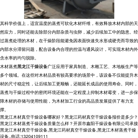
其科学价值上，适宜温度的蒸煮可软化木材纤维，有效释放木材内部的天
然应力，同时还能去除部分内部杂质与虫卵，减少后续加工中的隐患。经
过蒸煮处理的木材，在干燥阶段能避免因表面快速失水形成硬壳而导致的
内部水分滞留问题，配合设备内合理的控温与通风设计，可实现木材内外
含水率的均匀脱除。
木材蒸煮
黑龙江干燥设备
广泛应用于家具制造、木雕工艺、木地板生产等
多个领域。在这些对木材品质有较高要求的场景中，该设备不仅能提升木
材的尺寸稳定性，让后续加工更顺畅，还能延长成品的使用寿命。同时，
蒸煮与干燥过程中的密闭环境还能在一定程度上抑制木材霉变，进一步保
障木材的存储与使用性能，为木材加工行业的高品质发展提供了有力支
撑。
黑龙江木材真空干燥设备哪家好？黑龙江药材真空干燥设备报价是多少？
黑龙江木材蒸煮干燥设备质量怎么样？开原市鑫阳干燥设备有限公司承接
黑龙江木材真空干燥设备,黑龙江药材真空干燥设备,黑龙江木材蒸煮干燥
设备,,电话:13204109111