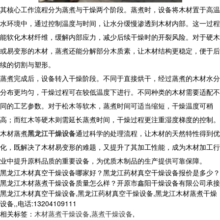
其核心工作流程分为蒸煮与干燥两个阶段。蒸煮时，设备将木材置于高温
水环境中，通过控制温度与时间，让水分缓慢渗透到木材内部。这一过程
能软化木材纤维，缓解内部应力，减少后续干燥时的开裂风险。对于硬木
或易变形的木材，蒸煮还能分解部分木质素，让木材结构更稳定，便于后
续的切割与塑形。
蒸煮完成后，设备转入干燥阶段。不同于直接烘干，经过蒸煮的木材水分
分布更均匀，干燥过程可在较低温度下进行。不同种类的木材需要适配不
同的工艺参数。对于松木等软木，蒸煮时间可适当缩短，干燥温度可稍
高；而红木等硬木则需延长蒸煮时间，干燥过程更注重湿度梯度的控制。
木材蒸煮
黑龙江干燥设备
通过科学的处理流程，让木材的天然特性得到优
化，既解决了木材易变形的难题，又提升了其加工性能，成为木材加工行
业中提升原料品质的重要设备，为优质木制品的生产提供可靠保障。
黑龙江木材真空干燥设备哪家好？黑龙江药材真空干燥设备报价是多少？
黑龙江木材蒸煮干燥设备质量怎么样？开原市鑫阳干燥设备有限公司承接
黑龙江木材真空干燥设备,黑龙江药材真空干燥设备,黑龙江木材蒸煮干燥
设备,,电话:13204109111
相关标签：
木材蒸煮干燥设备
,
蒸煮干燥设备
,