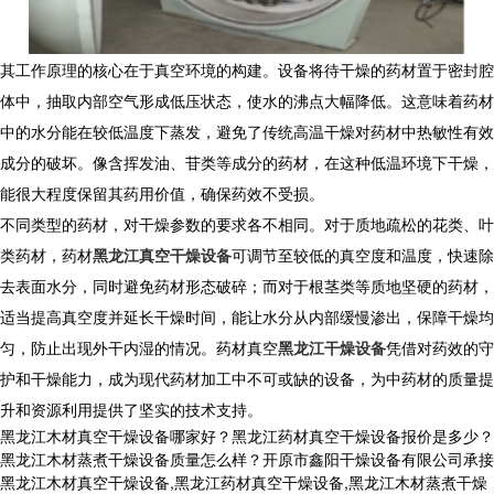
其工作原理的核心在于真空环境的构建。设备将待干燥的药材置于密封腔
体中，抽取内部空气形成低压状态，使水的沸点大幅降低。这意味着药材
中的水分能在较低温度下蒸发，避免了传统高温干燥对药材中热敏性有效
成分的破坏。像含挥发油、苷类等成分的药材，在这种低温环境下干燥，
能很大程度保留其药用价值，确保药效不受损。
不同类型的药材，对干燥参数的要求各不相同。对于质地疏松的花类、叶
类药材，药材
黑龙江真空干燥设备
可调节至较低的真空度和温度，快速除
去表面水分，同时避免药材形态破碎；而对于根茎类等质地坚硬的药材，
适当提高真空度并延长干燥时间，能让水分从内部缓慢渗出，保障干燥均
匀，防止出现外干内湿的情况。药材真空
黑龙江干燥设备
凭借对药效的守
护和干燥能力，成为现代药材加工中不可或缺的设备，为中药材的质量提
升和资源利用提供了坚实的技术支持。
黑龙江木材真空干燥设备哪家好？黑龙江药材真空干燥设备报价是多少？
黑龙江木材蒸煮干燥设备质量怎么样？开原市鑫阳干燥设备有限公司承接
黑龙江木材真空干燥设备,黑龙江药材真空干燥设备,黑龙江木材蒸煮干燥